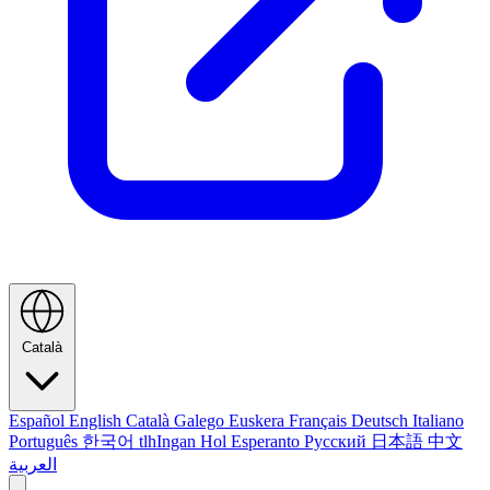
Català
Español
English
Català
Galego
Euskera
Français
Deutsch
Italiano
Português
한국어
tlhIngan Hol
Esperanto
Русский
日本語
中文
العربية