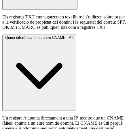
Els registres TXT emmagatzemen text lliure i s'utilitzen sobretot per
a la verificació de propietat del domini i la seguretat del correu: SPF,
DKIM i DMARC es publiquen tots com a registres TXT.
Quina diferència hi ha entre CNAME i A?
Un registre A apunta directament a una IP, mentre que un CNAME
(àlies) apunta a un altre nom de domini. El CNAME és útil perquè
diversos subdominis segueixin automàticament una destinació