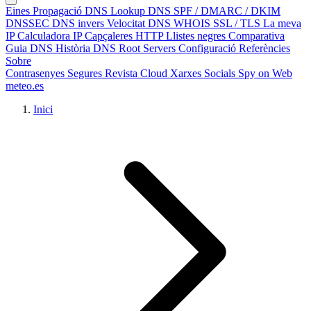
Eines
Propagació DNS
Lookup DNS
SPF / DMARC / DKIM
DNSSEC
DNS invers
Velocitat DNS
WHOIS
SSL / TLS
La meva
IP
Calculadora IP
Capçaleres HTTP
Llistes negres
Comparativa
Guia DNS
Història DNS
Root Servers
Configuració
Referències
Sobre
Contrasenyes Segures
Revista Cloud
Xarxes Socials
Spy on Web
meteo.es
Inici