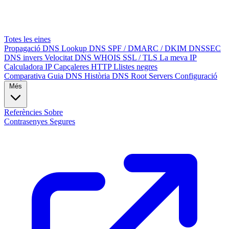
Totes les eines
Propagació DNS
Lookup DNS
SPF / DMARC / DKIM
DNSSEC
DNS invers
Velocitat DNS
WHOIS
SSL / TLS
La meva IP
Calculadora IP
Capçaleres HTTP
Llistes negres
Comparativa
Guia DNS
Història DNS
Root Servers
Configuració
Més
Referències
Sobre
Contrasenyes Segures