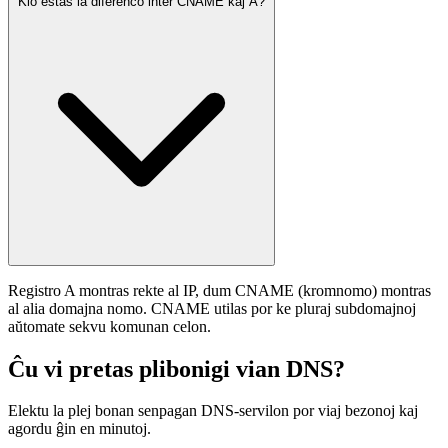
Kio estas la diferenco inter CNAME kaj A?
Registro A montras rekte al IP, dum CNAME (kromnomo) montras
al alia domajna nomo. CNAME utilas por ke pluraj subdomajnoj
aŭtomate sekvu komunan celon.
Ĉu vi pretas plibonigi vian DNS?
Elektu la plej bonan senpagan DNS-servilon por viaj bezonoj kaj
agordu ĝin en minutoj.