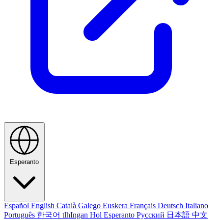
Esperanto
Español
English
Català
Galego
Euskera
Français
Deutsch
Italiano
Português
한국어
tlhIngan Hol
Esperanto
Русский
日本語
中文