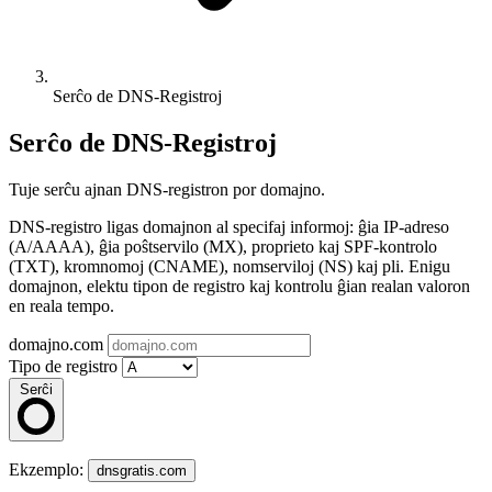
Serĉo de DNS-Registroj
Serĉo de DNS-Registroj
Tuje serĉu ajnan DNS-registron por domajno.
DNS-registro ligas domajnon al specifaj informoj: ĝia IP-adreso
(A/AAAA), ĝia poŝtservilo (MX), proprieto kaj SPF-kontrolo
(TXT), kromnomoj (CNAME), nomserviloj (NS) kaj pli. Enigu
domajnon, elektu tipon de registro kaj kontrolu ĝian realan valoron
en reala tempo.
domajno.com
Tipo de registro
Serĉi
Ekzemplo:
dnsgratis.com