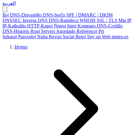
العربية
Iloj
DNS-Disvastiĝo
DNS-Serĉo
SPF / DMARC / DKIM
DNSSEC
Inversa DNS
DNS-Rapideco
WHOIS
SSL / TLS
Mia IP
IP-Kalkulilo
HTTP-Kapoj
Nigraj listoj
Komparo
DNS-Gvidilo
DNS-Historio
Root Servers
Agordado
Referencoj
Pri
Sekuraj Pasvortoj
Nuba Revuo
Sociaj Retoj
Spy on Web
meteo.es
Hejmo