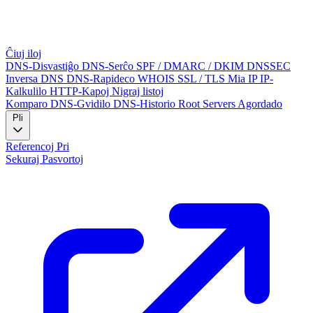
Ĉiuj iloj
DNS-Disvastiĝo
DNS-Serĉo
SPF / DMARC / DKIM
DNSSEC
Inversa DNS
DNS-Rapideco
WHOIS
SSL / TLS
Mia IP
IP-
Kalkulilo
HTTP-Kapoj
Nigraj listoj
Komparo
DNS-Gvidilo
DNS-Historio
Root Servers
Agordado
Pli
Referencoj
Pri
Sekuraj Pasvortoj