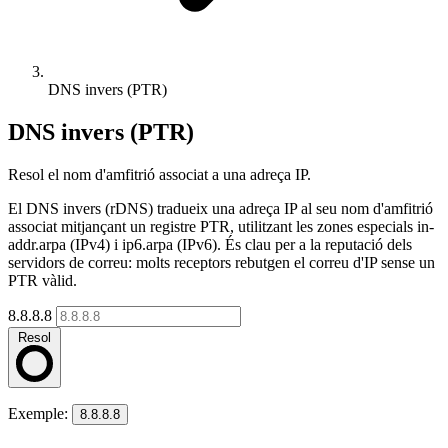
DNS invers (PTR)
DNS invers (PTR)
Resol el nom d'amfitrió associat a una adreça IP.
El DNS invers (rDNS) tradueix una adreça IP al seu nom d'amfitrió
associat mitjançant un registre PTR, utilitzant les zones especials in-
addr.arpa (IPv4) i ip6.arpa (IPv6). És clau per a la reputació dels
servidors de correu: molts receptors rebutgen el correu d'IP sense un
PTR vàlid.
8.8.8.8
Resol
Exemple:
8.8.8.8