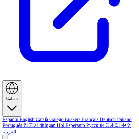
Català
Español
English
Català
Galego
Euskera
Français
Deutsch
Italiano
Português
한국어
tlhIngan Hol
Esperanto
Русский
日本語
中文
العربية