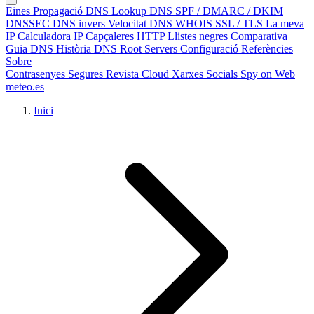
Eines
Propagació DNS
Lookup DNS
SPF / DMARC / DKIM
DNSSEC
DNS invers
Velocitat DNS
WHOIS
SSL / TLS
La meva
IP
Calculadora IP
Capçaleres HTTP
Llistes negres
Comparativa
Guia DNS
Història DNS
Root Servers
Configuració
Referències
Sobre
Contrasenyes Segures
Revista Cloud
Xarxes Socials
Spy on Web
meteo.es
Inici