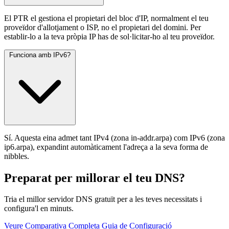
El PTR el gestiona el propietari del bloc d'IP, normalment el teu
proveïdor d'allotjament o ISP, no el propietari del domini. Per
establir-lo a la teva pròpia IP has de sol·licitar-ho al teu proveïdor.
Funciona amb IPv6?
Sí. Aquesta eina admet tant IPv4 (zona in-addr.arpa) com IPv6 (zona
ip6.arpa), expandint automàticament l'adreça a la seva forma de
nibbles.
Preparat per millorar el teu DNS?
Tria el millor servidor DNS gratuït per a les teves necessitats i
configura'l en minuts.
Veure Comparativa Completa
Guia de Configuració