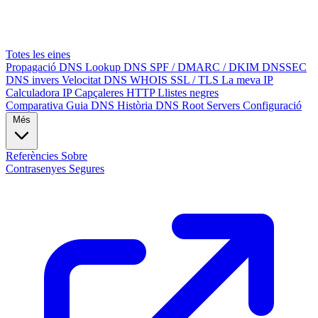
Totes les eines
Propagació DNS
Lookup DNS
SPF / DMARC / DKIM
DNSSEC
DNS invers
Velocitat DNS
WHOIS
SSL / TLS
La meva IP
Calculadora IP
Capçaleres HTTP
Llistes negres
Comparativa
Guia DNS
Història DNS
Root Servers
Configuració
Més
Referències
Sobre
Contrasenyes Segures