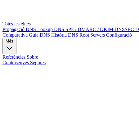
Totes les eines
Propagació DNS
Lookup DNS
SPF / DMARC / DKIM
DNSSEC
D
Comparativa
Guia DNS
Història DNS
Root Servers
Configuració
Més
Referències
Sobre
Contrasenyes Segures