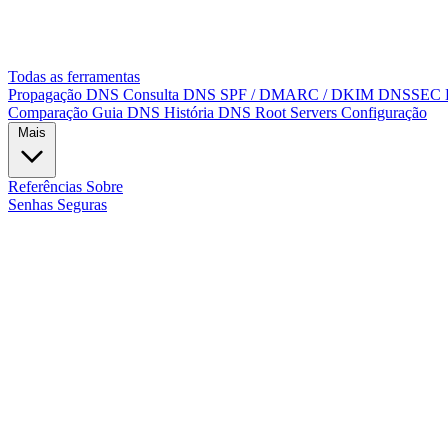
Todas as ferramentas
Propagação DNS
Consulta DNS
SPF / DMARC / DKIM
DNSSEC
Comparação
Guia DNS
História DNS
Root Servers
Configuração
Mais
Referências
Sobre
Senhas Seguras