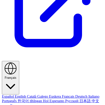
Français
Español
English
Català
Galego
Euskera
Français
Deutsch
Italiano
Português
한국어
tlhIngan Hol
Esperanto
Русский
日本語
中文