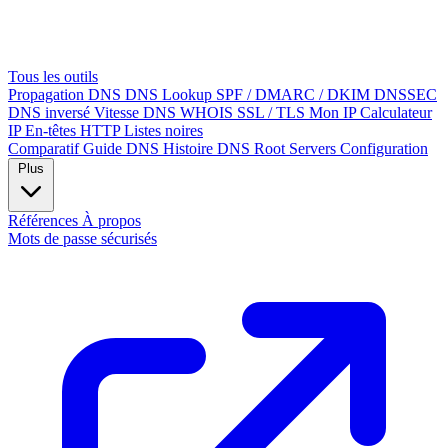
Tous les outils
Propagation DNS
DNS Lookup
SPF / DMARC / DKIM
DNSSEC
DNS inversé
Vitesse DNS
WHOIS
SSL / TLS
Mon IP
Calculateur
IP
En-têtes HTTP
Listes noires
Comparatif
Guide DNS
Histoire DNS
Root Servers
Configuration
Plus
Références
À propos
Mots de passe sécurisés