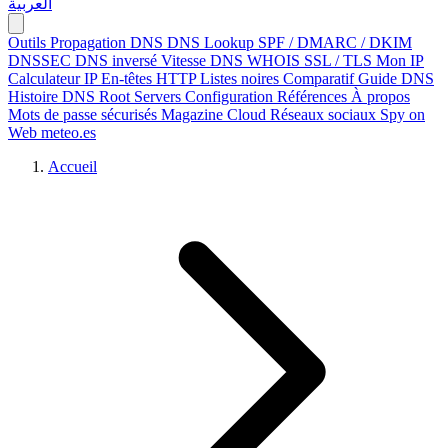
العربية
Outils
Propagation DNS
DNS Lookup
SPF / DMARC / DKIM
DNSSEC
DNS inversé
Vitesse DNS
WHOIS
SSL / TLS
Mon IP
Calculateur IP
En-têtes HTTP
Listes noires
Comparatif
Guide DNS
Histoire DNS
Root Servers
Configuration
Références
À propos
Mots de passe sécurisés
Magazine Cloud
Réseaux sociaux
Spy on
Web
meteo.es
Accueil