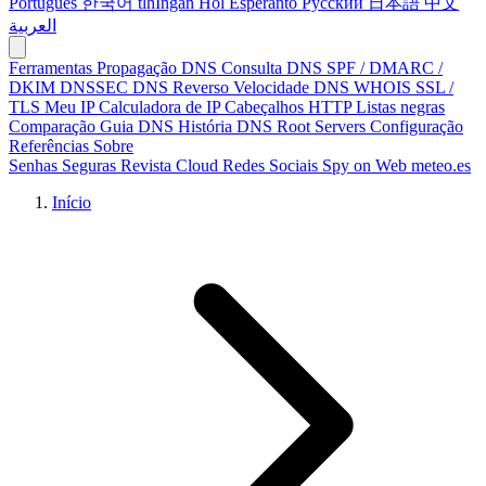
Português
한국어
tlhIngan Hol
Esperanto
Русский
日本語
中文
العربية
Ferramentas
Propagação DNS
Consulta DNS
SPF / DMARC /
DKIM
DNSSEC
DNS Reverso
Velocidade DNS
WHOIS
SSL /
TLS
Meu IP
Calculadora de IP
Cabeçalhos HTTP
Listas negras
Comparação
Guia DNS
História DNS
Root Servers
Configuração
Referências
Sobre
Senhas Seguras
Revista Cloud
Redes Sociais
Spy on Web
meteo.es
Início