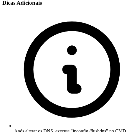
Dicas Adicionais
Após alterar os DNS, execute "ipconfig /flushdns" no CMD