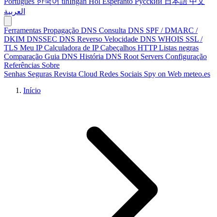
Português
한국어
tlhIngan Hol
Esperanto
Русский
日本語
中文
العربية
Ferramentas
Propagação DNS
Consulta DNS
SPF / DMARC /
DKIM
DNSSEC
DNS Reverso
Velocidade DNS
WHOIS
SSL /
TLS
Meu IP
Calculadora de IP
Cabeçalhos HTTP
Listas negras
Comparação
Guia DNS
História DNS
Root Servers
Configuração
Referências
Sobre
Senhas Seguras
Revista Cloud
Redes Sociais
Spy on Web
meteo.es
Início