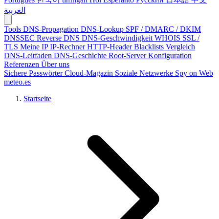
العربية
Tools
DNS-Propagation
DNS-Lookup
SPF / DMARC / DKIM
DNSSEC
Reverse DNS
DNS-Geschwindigkeit
WHOIS
SSL /
TLS
Meine IP
IP-Rechner
HTTP-Header
Blacklists
Vergleich
DNS-Leitfaden
DNS-Geschichte
Root-Server
Konfiguration
Referenzen
Über uns
Sichere Passwörter
Cloud-Magazin
Soziale Netzwerke
Spy on Web
meteo.es
Startseite