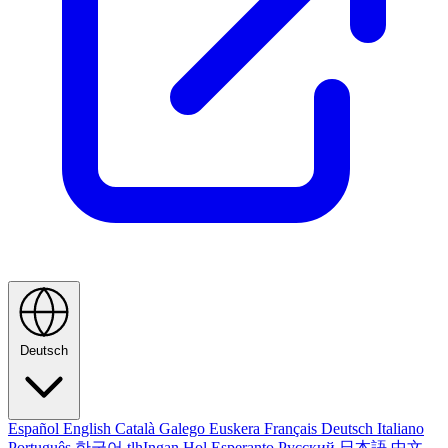
Deutsch
Español
English
Català
Galego
Euskera
Français
Deutsch
Italiano
Português
한국어
tlhIngan Hol
Esperanto
Русский
日本語
中文