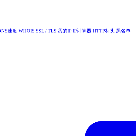
DNS速度
WHOIS
SSL / TLS
我的IP
IP计算器
HTTP标头
黑名单