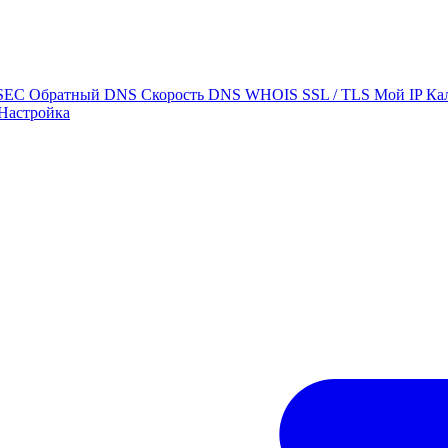
SEC
Обратный DNS
Скорость DNS
WHOIS
SSL / TLS
Мой IP
Ка
Настройка