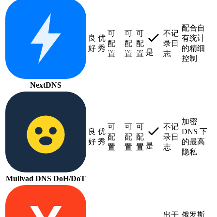
配合自
可
可
可
不记
良
优
有统计
配
配
配
录日
好
秀
的精细
是
置
置
置
志
控制
NextDNS
加密
可
可
可
不记
良
优
DNS 下
配
配
配
录日
好
秀
的最高
是
置
置
置
志
隐私
Mullvad DNS
DoH/DoT
出于
俄罗斯