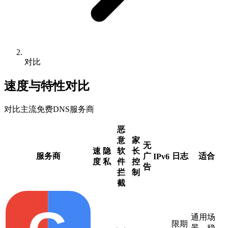
对比
速度与特性对比
对比主流免费DNS服务商
恶
意
家
无
速
隐
软
长
服务商
广
日志
适合
IPv6
度
私
件
控
告
拦
制
截
通用场
限期
景、稳