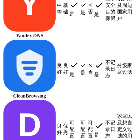
Y
中
基
安全
及周边
等
础
否
目的
国家用
是
是
是
保留
户
Yandex DNS
不记
良
良
分级家
录日
好
好
否
庭过滤
是
是
是
志
CleanBrowsing
D
家庭以
可
可
可
不记
及想自
良
优
配
配
配
录日
定义过
好
秀
是
置
置
置
志
滤的用