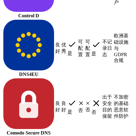
户
Control D
欧洲基
可
可
不记
础设施
良
优
配
配
录日
与
好
秀
是
是
置
置
志
GDPR
合规
DNS4EU
出于
不加密
良
良
安全
的基础
好
好
否
目的
恶意软
否
是
否
保留
件防护
Comodo Secure DNS