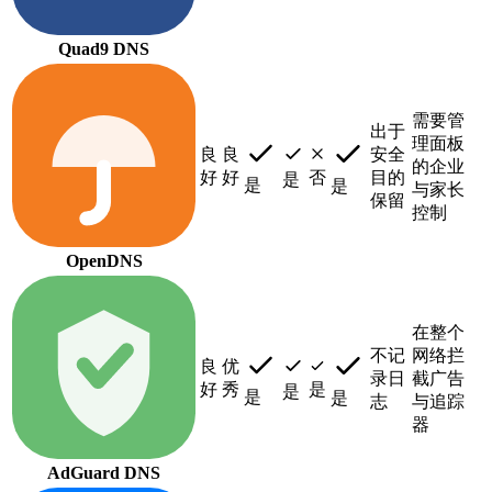
Quad9 DNS
需要管
出于
理面板
良
良
安全
的企业
好
好
否
目的
是
是
是
与家长
保留
控制
OpenDNS
在整个
不记
网络拦
良
优
录日
截广告
好
秀
是
是
是
是
志
与追踪
器
AdGuard DNS