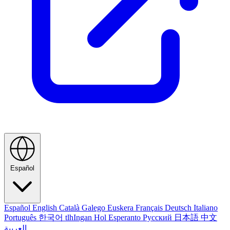
Español
Español
English
Català
Galego
Euskera
Français
Deutsch
Italiano
Português
한국어
tlhIngan Hol
Esperanto
Русский
日本語
中文
العربية