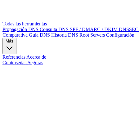
Todas las herramientas
Propagación DNS
Consulta DNS
SPF / DMARC / DKIM
DNSSE
Comparativa
Guía DNS
Historia DNS
Root Servers
Configuración
Más
Referencias
Acerca de
Contraseñas Seguras