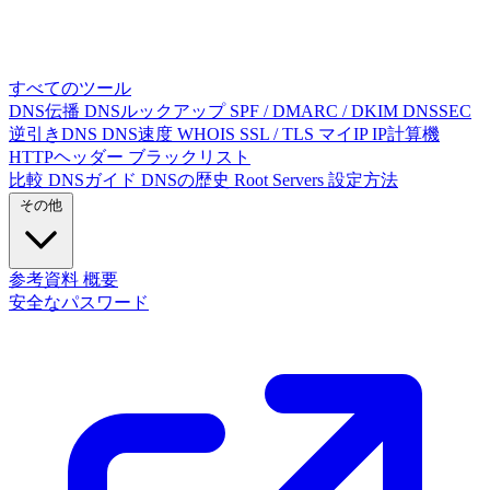
すべてのツール
DNS伝播
DNSルックアップ
SPF / DMARC / DKIM
DNSSEC
逆引きDNS
DNS速度
WHOIS
SSL / TLS
マイIP
IP計算機
HTTPヘッダー
ブラックリスト
比較
DNSガイド
DNSの歴史
Root Servers
設定方法
その他
参考資料
概要
安全なパスワード