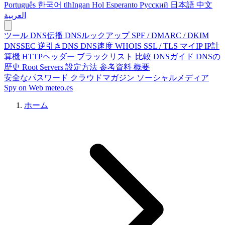
Português
한국어
tlhIngan Hol
Esperanto
Русский
日本語
中文
العربية
ツール
DNS伝播
DNSルックアップ
SPF / DMARC / DKIM
DNSSEC
逆引きDNS
DNS速度
WHOIS
SSL / TLS
マイIP
IP計
算機
HTTPヘッダー
ブラックリスト
比較
DNSガイド
DNSの
歴史
Root Servers
設定方法
参考資料
概要
安全なパスワード
クラウドマガジン
ソーシャルメディア
Spy on Web
meteo.es
ホーム