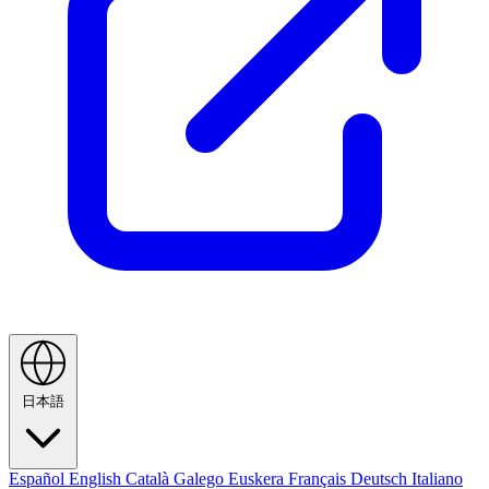
日本語
Español
English
Català
Galego
Euskera
Français
Deutsch
Italiano