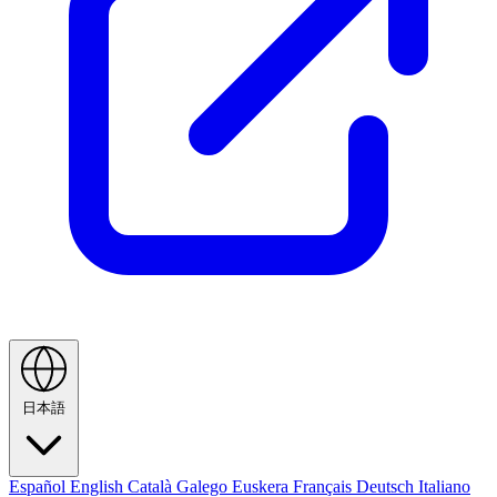
日本語
Español
English
Català
Galego
Euskera
Français
Deutsch
Italiano