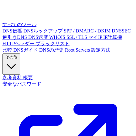
すべてのツール
DNS伝播
DNSルックアップ
SPF / DMARC / DKIM
DNSSEC
逆引きDNS
DNS速度
WHOIS
SSL / TLS
マイIP
IP計算機
HTTPヘッダー
ブラックリスト
比較
DNSガイド
DNSの歴史
Root Servers
設定方法
その他
参考資料
概要
安全なパスワード