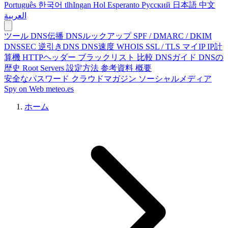
Português
한국어
tlhIngan Hol
Esperanto
Русский
日本語
中文
العربية
ツール
DNS伝播
DNSルックアップ
SPF / DMARC / DKIM
DNSSEC
逆引きDNS
DNS速度
WHOIS
SSL / TLS
マイIP
IP計
算機
HTTPヘッダー
ブラックリスト
比較
DNSガイド
DNSの
歴史
Root Servers
設定方法
参考資料
概要
安全なパスワード
クラウドマガジン
ソーシャルメディア
Spy on Web
meteo.es
ホーム