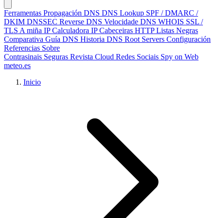
Ferramentas
Propagación DNS
DNS Lookup
SPF / DMARC /
DKIM
DNSSEC
Reverse DNS
Velocidade DNS
WHOIS
SSL /
TLS
A miña IP
Calculadora IP
Cabeceiras HTTP
Listas Negras
Comparativa
Guía DNS
Historia DNS
Root Servers
Configuración
Referencias
Sobre
Contrasinais Seguras
Revista Cloud
Redes Sociais
Spy on Web
meteo.es
Inicio