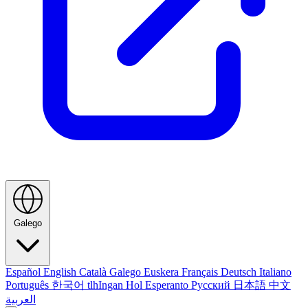
Galego
Español
English
Català
Galego
Euskera
Français
Deutsch
Italiano
Português
한국어
tlhIngan Hol
Esperanto
Русский
日本語
中文
العربية