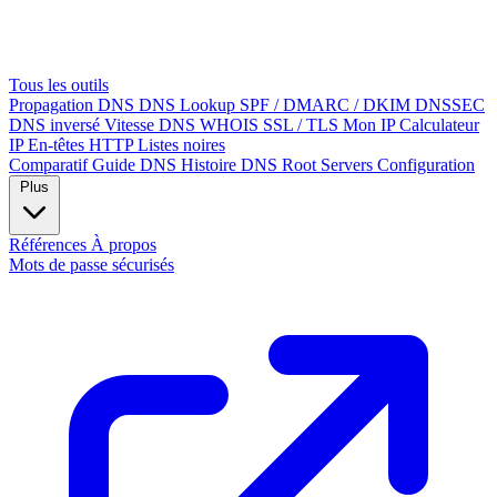
Tous les outils
Propagation DNS
DNS Lookup
SPF / DMARC / DKIM
DNSSEC
DNS inversé
Vitesse DNS
WHOIS
SSL / TLS
Mon IP
Calculateur
IP
En-têtes HTTP
Listes noires
Comparatif
Guide DNS
Histoire DNS
Root Servers
Configuration
Plus
Références
À propos
Mots de passe sécurisés