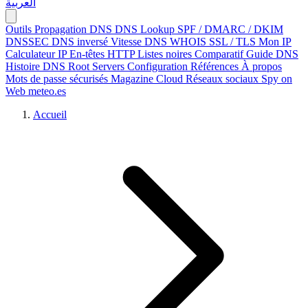
العربية
Outils
Propagation DNS
DNS Lookup
SPF / DMARC / DKIM
DNSSEC
DNS inversé
Vitesse DNS
WHOIS
SSL / TLS
Mon IP
Calculateur IP
En-têtes HTTP
Listes noires
Comparatif
Guide DNS
Histoire DNS
Root Servers
Configuration
Références
À propos
Mots de passe sécurisés
Magazine Cloud
Réseaux sociaux
Spy on
Web
meteo.es
Accueil