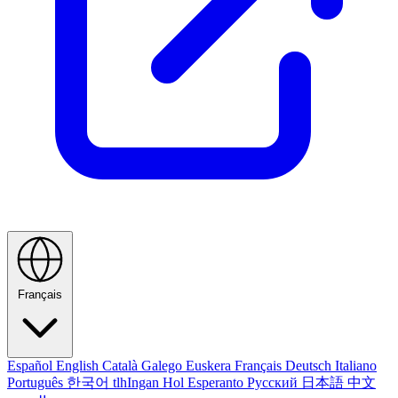
Français
Español
English
Català
Galego
Euskera
Français
Deutsch
Italiano
Português
한국어
tlhIngan Hol
Esperanto
Русский
日本語
中文