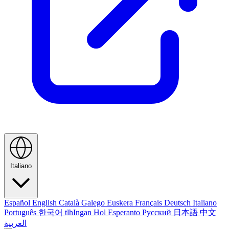
Italiano
Español
English
Català
Galego
Euskera
Français
Deutsch
Italiano
Português
한국어
tlhIngan Hol
Esperanto
Русский
日本語
中文
العربية