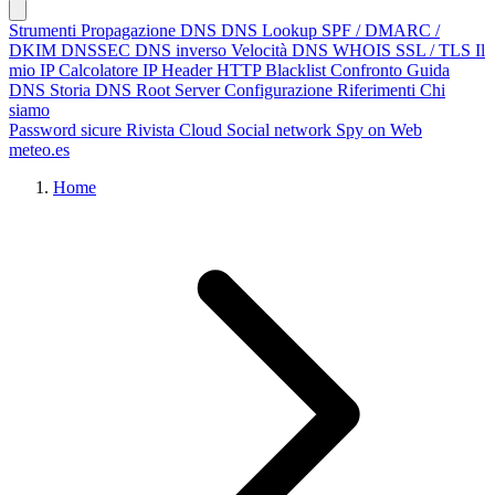
Strumenti
Propagazione DNS
DNS Lookup
SPF / DMARC /
DKIM
DNSSEC
DNS inverso
Velocità DNS
WHOIS
SSL / TLS
Il
mio IP
Calcolatore IP
Header HTTP
Blacklist
Confronto
Guida
DNS
Storia DNS
Root Server
Configurazione
Riferimenti
Chi
siamo
Password sicure
Rivista Cloud
Social network
Spy on Web
meteo.es
Home