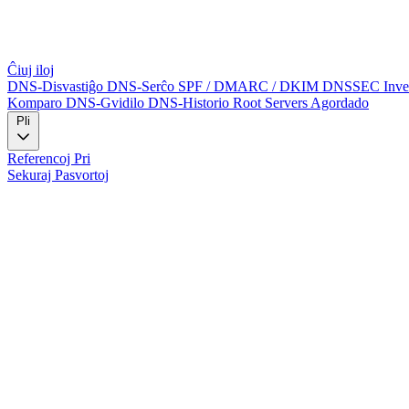
Ĉiuj iloj
DNS-Disvastiĝo
DNS-Serĉo
SPF / DMARC / DKIM
DNSSEC
Inv
Komparo
DNS-Gvidilo
DNS-Historio
Root Servers
Agordado
Pli
Referencoj
Pri
Sekuraj Pasvortoj