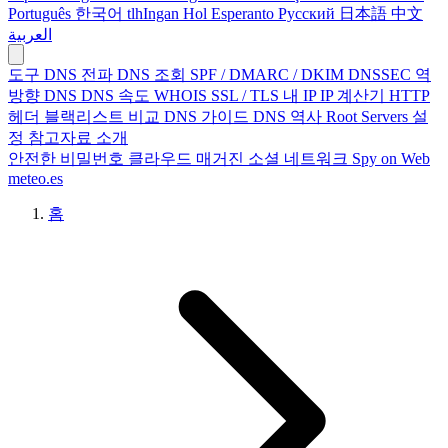
Português
한국어
tlhIngan Hol
Esperanto
Русский
日本語
中文
العربية
도구
DNS 전파
DNS 조회
SPF / DMARC / DKIM
DNSSEC
역
방향 DNS
DNS 속도
WHOIS
SSL / TLS
내 IP
IP 계산기
HTTP
헤더
블랙리스트
비교
DNS 가이드
DNS 역사
Root Servers
설
정
참고자료
소개
안전한 비밀번호
클라우드 매거진
소셜 네트워크
Spy on Web
meteo.es
홈