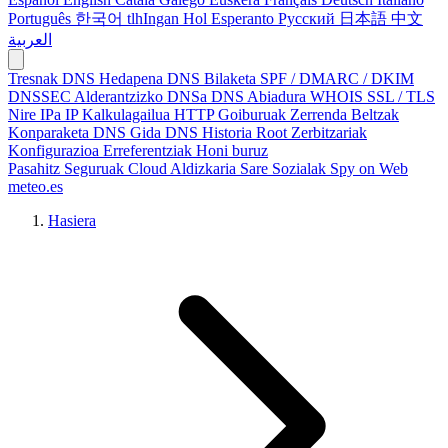
Português
한국어
tlhIngan Hol
Esperanto
Русский
日本語
中文
العربية
Tresnak
DNS Hedapena
DNS Bilaketa
SPF / DMARC / DKIM
DNSSEC
Alderantzizko DNSa
DNS Abiadura
WHOIS
SSL / TLS
Nire IPa
IP Kalkulagailua
HTTP Goiburuak
Zerrenda Beltzak
Konparaketa
DNS Gida
DNS Historia
Root Zerbitzariak
Konfigurazioa
Erreferentziak
Honi buruz
Pasahitz Seguruak
Cloud Aldizkaria
Sare Sozialak
Spy on Web
meteo.es
Hasiera