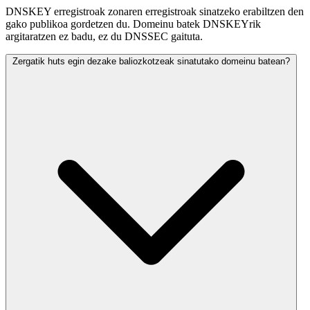
DNSKEY erregistroak zonaren erregistroak sinatzeko erabiltzen den
gako publikoa gordetzen du. Domeinu batek DNSKEYrik
argitaratzen ez badu, ez du DNSSEC gaituta.
Zergatik huts egin dezake baliozkotzeak sinatutako domeinu batean?