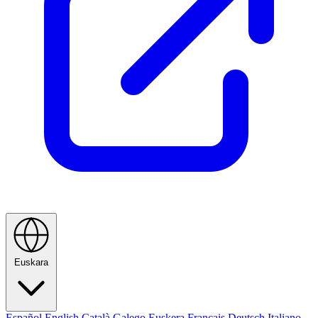
Euskara
Español
English
Català
Galego
Euskera
Français
Deutsch
Italiano