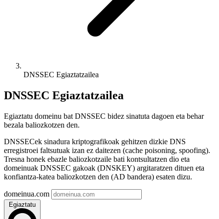
DNSSEC Egiaztatzailea
DNSSEC Egiaztatzailea
Egiaztatu domeinu bat DNSSEC bidez sinatuta dagoen eta behar
bezala baliozkotzen den.
DNSSECek sinadura kriptografikoak gehitzen dizkie DNS
erregistroei faltsutuak izan ez daitezen (cache poisoning, spoofing).
Tresna honek ebazle baliozkotzaile bati kontsultatzen dio eta
domeinuak DNSSEC gakoak (DNSKEY) argitaratzen dituen eta
konfiantza-katea baliozkotzen den (AD bandera) esaten dizu.
domeinua.com
Egiaztatu