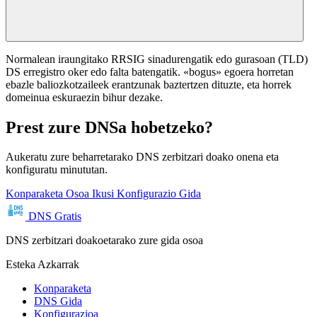
Normalean iraungitako RRSIG sinadurengatik edo gurasoan (TLD)
DS erregistro oker edo falta batengatik. «bogus» egoera horretan
ebazle baliozkotzaileek erantzunak baztertzen dituzte, eta horrek
domeinua eskuraezin bihur dezake.
Prest zure DNSa hobetzeko?
Aukeratu zure beharretarako DNS zerbitzari doako onena eta
konfiguratu minututan.
Konparaketa Osoa Ikusi
Konfigurazio Gida
DNS Gratis
DNS zerbitzari doakoetarako zure gida osoa
Esteka Azkarrak
Konparaketa
DNS Gida
Konfigurazioa