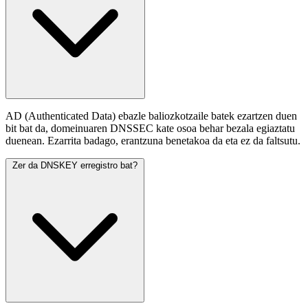
AD (Authenticated Data) ebazle baliozkotzaile batek ezartzen duen
bit bat da, domeinuaren DNSSEC kate osoa behar bezala egiaztatu
duenean. Ezarrita badago, erantzuna benetakoa da eta ez da faltsutu.
Zer da DNSKEY erregistro bat?