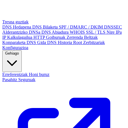
Tresna guztiak
DNS Hedapena
DNS Bilaketa
SPF / DMARC / DKIM
DNSSEC
Alderantzizko DNSa
DNS Abiadura
WHOIS
SSL / TLS
Nire IPa
IP Kalkulagailua
HTTP Goiburuak
Zerrenda Beltzak
Konparaketa
DNS Gida
DNS Historia
Root Zerbitzariak
Konfigurazioa
Gehiago
Erreferentziak
Honi buruz
Pasahitz Seguruak