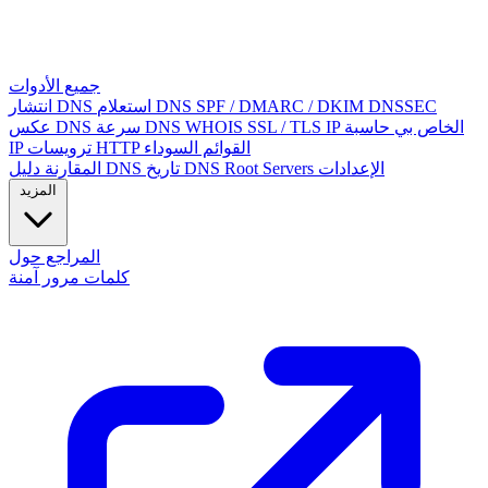
جميع الأدوات
DNSSEC
SPF / DMARC / DKIM
استعلام DNS
انتشار DNS
IP الخاص بي
حاسبة
SSL / TLS
WHOIS
سرعة DNS
عكس DNS
القوائم السوداء
ترويسات HTTP
IP
الإعدادات
Root Servers
تاريخ DNS
دليل DNS
المقارنة
المزيد
المراجع
حول
كلمات مرور آمنة