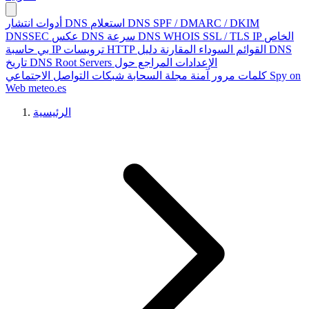
SPF / DMARC / DKIM
استعلام DNS
انتشار DNS
أدوات
IP الخاص
SSL / TLS
WHOIS
سرعة DNS
عكس DNS
DNSSEC
دليل DNS
القوائم السوداء
المقارنة
ترويسات HTTP
حاسبة IP
بي
الإعدادات
المراجع
حول
Root Servers
تاريخ DNS
Spy on
شبكات التواصل الاجتماعي
كلمات مرور آمنة
مجلة السحابة
Web
meteo.es
الرئيسية