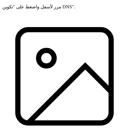
مرر لأسفل واضغط على "تكوين DNS".